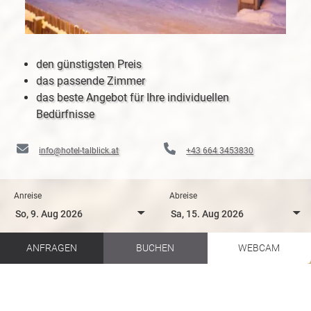
den günstigsten Preis
das passende Zimmer
das beste Angebot für Ihre individuellen
Bedürfnisse
info@hotel-talblick.at
+43 664 3453830
Anreise
Abreise
ANFRAGEN
BUCHEN
WEBCAM
Pro Line in Hinterglemm
Österreichs größte Bike Region
Hotel Talblick
Mountainbiken
Freeride Biking
X Line