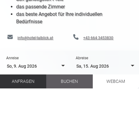
das passende Zimmer
das beste Angebot für Ihre individuellen
Bedürfnisse
info@hotel-talblick.at
+43 664 3453830
Anreise
Abreise
ANFRAGEN
BUCHEN
WEBCAM
Das alpine Festival Rave on Snow in Saalbach Hinterglemm
Das alpine Festival Rave on Snow in Saalbach Hinterglemm
Hotel Talblick
Sommer & Winter
Winteraktivitäten
Saisonopening & Events
SKIOPENING &