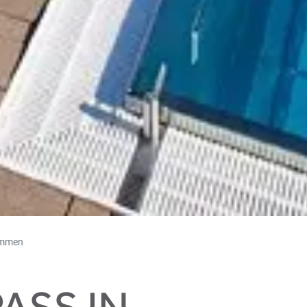
immen
SS IN S