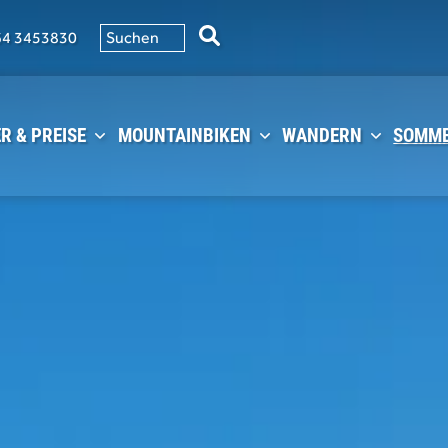
64 3453830
R & PREISE
MOUNTAINBIKEN
WANDERN
SOMME